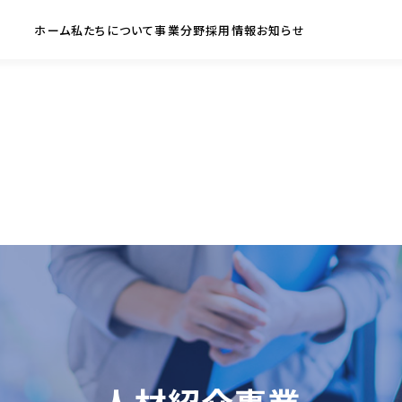
ホーム
私たちについて
事業分野
採用情報
お知らせ
ジ
業
企業理念
専門学校運営事業
WEWORLDで働く
会社概要
大学運営事業
人を知る
問
グループ会社
人材紹介事業
募集職種
CSRへの取組
留学事業
日本語教師
新卒・第二新卒
アクセス・拠点一覧