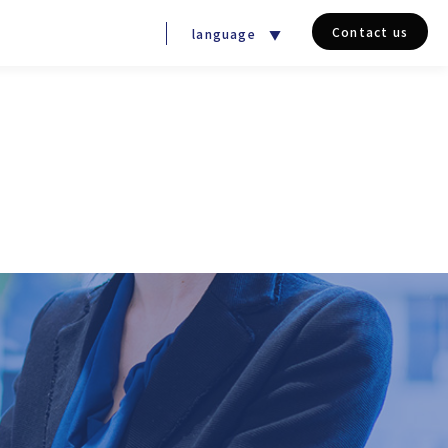
Contact us
language
▼
採用