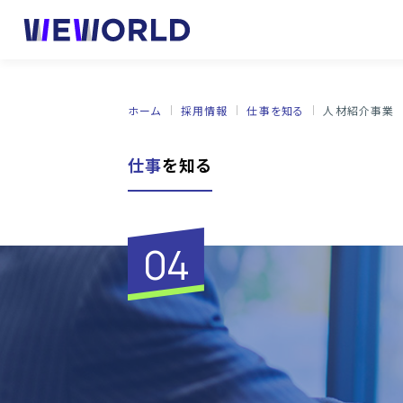
ホーム
採用情報
仕事を知る
人材紹介事業
仕事
を知る
代表メッセー
日本語教育事
仕事を知る
04
沿革
予備校事業
よくあるご質
学校情報公開
日本語教師
キャリア採用