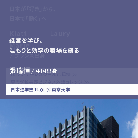
日本が「好き」から、
日本が「好き」から、
日本で「働く」へ
日本で「働く」へ
化学で世界を理解し、
Klatt Laury
Klatt Laury
幼少期に憧れた日本。
幼少期に憧れた日本。
学びを行動に、
経営を学び、
AI研究を通して、
学びを行動に、
経営を学び、
研究で未来を変える
Marie
Marie
ITエンジニアとして働く
ITエンジニアとして働く
社会を変える挑戦
温もりと効率の職場を創る
持続可能な未来を
社会を変える挑戦
温もりと効率の職場を創る
フランス出身
フランス出身
Monica To
Monica To
禄裕
中国出身
鈴木 理沙
張瑞恒
陳 柏源
鈴木 理沙
張瑞恒
アメリカ出身
アメリカ出身
中国出身
中国出身
中国出身
ISIランゲージスクール京都校
ISIランゲージスクール京都校
/
専門学校長野ビジネス外語カレッジ
ISIランゲージスクール
専門学校長野ビジネス外語カレッジ
日本進学塾JUQ
専門学校東京ビジネス外語カレッジ
ISI外語カレッジ
パーク ハイアット 京都
日本進学塾JUQ
東京科学大学
ISIランゲージスクール
専門学校東京ビジネス外語カレッジ
ISI外語カレッジ
パーク ハイアット 京都
日本進学塾JUQ
株式会社メルカリ
株式会社メルカリ
東京大学
東京大学
東京大学
社会起業家
社会起業家