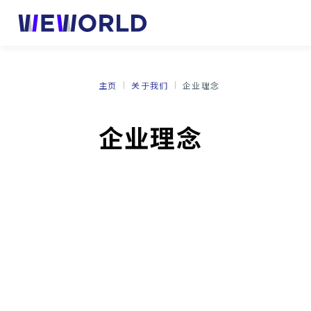
主页
关于我们
企业理念
企业理念
法人代表致辞
日语教育事业
集团公司
升学培训业务
交通和据点列