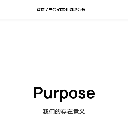
首页
关于我们
事业领域
公告
企业理念
专门学校运营事业
公司简介
大学运营事业
CSR举措
人才介绍事业
学校信息公开
留学事业
Purpose
表
我们的存在意义